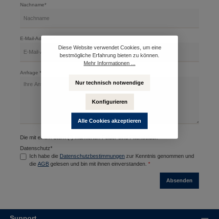
Nachname*
E-Mail-Adresse*
Diese Website verwendet Cookies, um eine
bestmögliche Erfahrung bieten zu können.
Mehr Informationen ...
Anfrage *
Nur technisch notwendige
Konfigurieren
Alle Cookies akzeptieren
Die mit einem Stern (*) markierten Felder sind Pflichtfelder.
Datenschutz*
Ich habe die
Datenschutzbestimmungen
zur Kenntnis genommen und
die
AGB
gelesen und bin mit ihnen einverstanden.
*
Absenden
Support