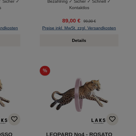
 Sicher ✓
Bezahlring ✓ Sicher ✓ Schnell ✓
s
Kontaktlos
89,00 €
99,00 €
sandkosten
Preise inkl. MwSt. zzgl. Versandkosten
Details
%
OSSO
LEOPARD No4 - ROSATO