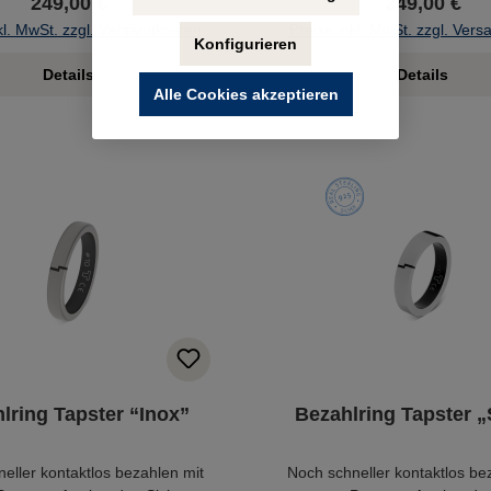
249,00 €
249,00 €
kl. MwSt. zzgl. Versandkosten
Preise inkl. MwSt. zzgl. Ver
Konfigurieren
Details
Details
Alle Cookies akzeptieren
lring Tapster “Inox”
Bezahlring Tapster „
eller kontaktlos bezahlen mit
Noch schneller kontaktlos be