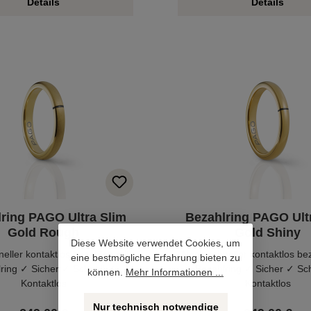
Details
Details
ring PAGO Ultra Slim
Bezahlring PAGO Ult
Gold Rough
Gold Shiny
Diese Website verwendet Cookies, um
eller kontaktlos bezahlen mit
Noch schneller kontaktlos be
eine bestmögliche Erfahrung bieten zu
ring ✓ Sicher ✓ Schnell ✓
Bezahlring ✓ Sicher ✓ Sc
können.
Mehr Informationen ...
Kontaktlos
Kontaktlos
Nur technisch notwendige