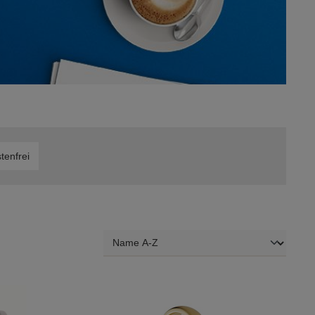
ufügen: Versandkostenfrei
tenfrei