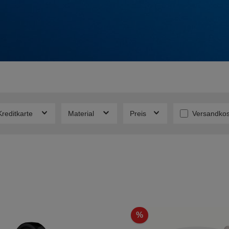
Filter hinz
Kreditkarte
Material
Preis
Versandkos
%