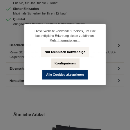
Für Sie, für Uns, für die Zukunft
Sicher Einkaufen
Maximale Sicherheit bei Ihrem Einkauf
Qualität
Ausgewählte Banking-Produkte in höchster Qualität
Diese Website verwendet Cookies, um eine
bestmögliche Erfahrung bieten zu können.
Mehr Informationen ...
Beschreibung
Nur technisch notwendige
ReinerSCT cyberJack® one (weiß/blau) inkl. StandfußDer universelle USB-
ChipkartenleserDie HighlightsEgal ob als Chipkarten…
Mehr
Konfigurieren
Eigenschaften
Alle Cookies akzeptieren
Hersteller
Produktgalerie überspringen
Ähnliche Artikel