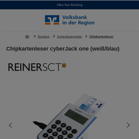
Alles fürs Banking
alt springen
Banking
Kartenlesegeräte
Chipkartenleser
Chipkartenleser cyberJack one (weiß/blau)
Bildergalerie überspringen