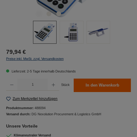
79,94 €
Preise inkl. MwSt. zzgl. Versandkosten
Lieferzeit: 2-5 Tage innerhalb Deutschlands
Produkt Anzahl: Gib den gewünschten Wert ein oder benutze die Schaltflächen um die Anzah
Stück
In den Warenkorb
Zum Merkzettel hinzufügen
Produktnummer:
488094
Versand durch:
DG Nexolution Procurement & Logistics GmbH
Unsere Vorteile
Klimaneutraler Versand